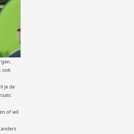
rgen.
t ook
l je de
zoals:
en of wil
 anders