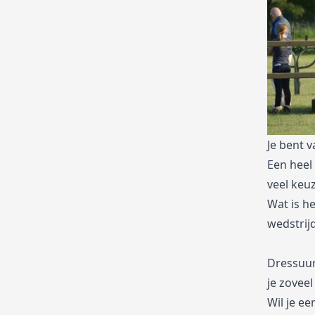
Je bent 
Een heel
veel keu
Wat is he
wedstrijd
Dressuur,
je zoveel
Wil je e